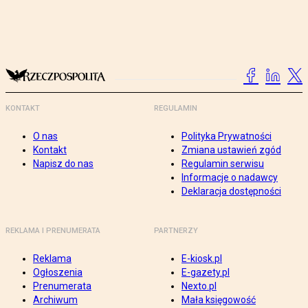
KONTAKT
REGULAMIN
O nas
Polityka Prywatności
Kontakt
Zmiana ustawień zgód
Napisz do nas
Regulamin serwisu
Informacje o nadawcy
Deklaracja dostępności
REKLAMA I PRENUMERATA
PARTNERZY
Reklama
E-kiosk.pl
Ogłoszenia
E-gazety.pl
Prenumerata
Nexto.pl
Archiwum
Mała księgowość