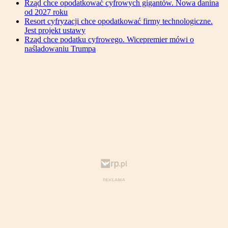
Rząd chce opodatkować cyfrowych gigantów. Nowa danina
od 2027 roku
Resort cyfryzacji chce opodatkować firmy technologiczne.
Jest projekt ustawy
Rząd chce podatku cyfrowego. Wicepremier mówi o
naśladowaniu Trumpa