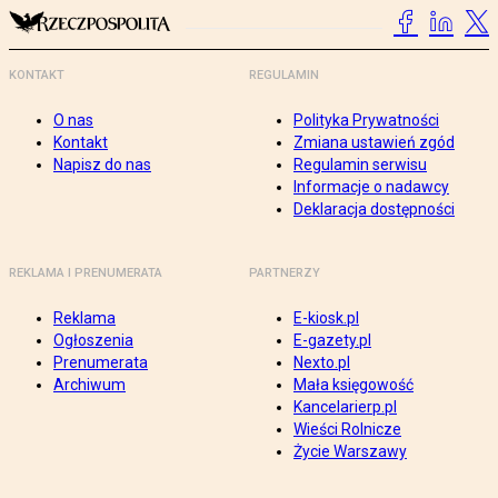
KONTAKT
REGULAMIN
O nas
Polityka Prywatności
Kontakt
Zmiana ustawień zgód
Napisz do nas
Regulamin serwisu
Informacje o nadawcy
Deklaracja dostępności
REKLAMA I PRENUMERATA
PARTNERZY
Reklama
E-kiosk.pl
Ogłoszenia
E-gazety.pl
Prenumerata
Nexto.pl
Archiwum
Mała księgowość
Kancelarierp.pl
Wieści Rolnicze
Życie Warszawy