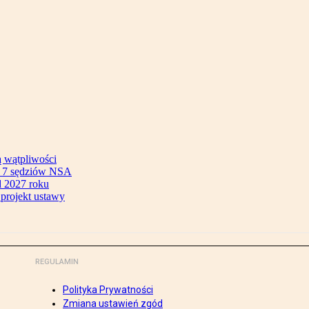
ą wątpliwości
ok 7 sędziów NSA
 2027 roku
 projekt ustawy
REGULAMIN
Polityka Prywatności
Zmiana ustawień zgód