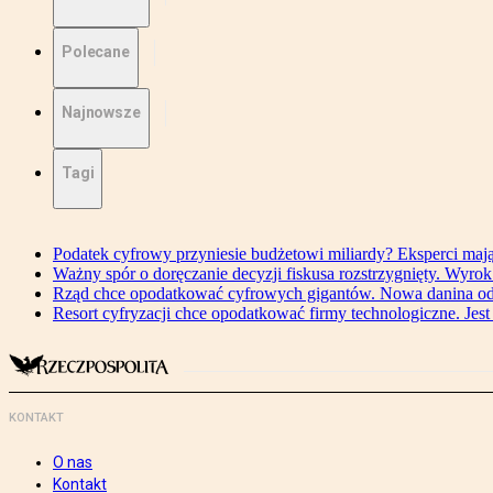
Polecane
Najnowsze
Tagi
Podatek cyfrowy przyniesie budżetowi miliardy? Eksperci maj
Ważny spór o doręczanie decyzji fiskusa rozstrzygnięty. Wyr
Rząd chce opodatkować cyfrowych gigantów. Nowa danina od
Resort cyfryzacji chce opodatkować firmy technologiczne. Jest
KONTAKT
O nas
Kontakt