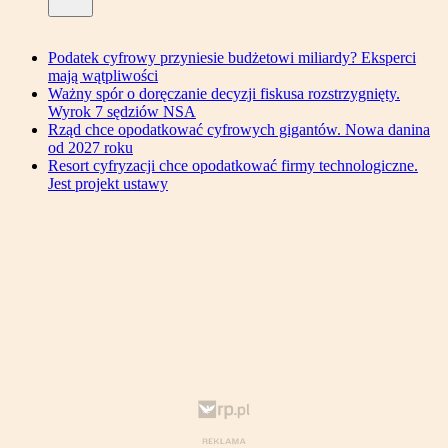
Podatek cyfrowy przyniesie budżetowi miliardy? Eksperci
mają wątpliwości
Ważny spór o doręczanie decyzji fiskusa rozstrzygnięty.
Wyrok 7 sędziów NSA
Rząd chce opodatkować cyfrowych gigantów. Nowa danina
od 2027 roku
Resort cyfryzacji chce opodatkować firmy technologiczne.
Jest projekt ustawy