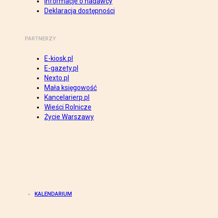
Informacje o nadawcy
Deklaracja dostępności
PARTNERZY
E-kiosk.pl
E-gazety.pl
Nexto.pl
Mała księgowość
Kancelarierp.pl
Wieści Rolnicze
Życie Warszawy
KALENDARIUM