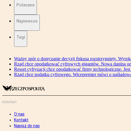
Polecane
Najnowsze
Tagi
Ważny spór o doręczanie decyzji fiskusa rozstrzygnięty. Wyr
Rząd chce opodatkować cyfrowych gigantów. Nowa danina od
Resort cyfryzacji chce opodatkować firmy technologiczne. Jest
Rząd chce podatku cyfrowego. Wicepremier mówi o naśladow
KONTAKT
O nas
Kontakt
Napisz do nas