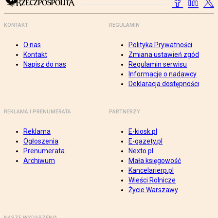
KONTAKT
REGULAMIN
O nas
Polityka Prywatności
Kontakt
Zmiana ustawień zgód
Napisz do nas
Regulamin serwisu
Informacje o nadawcy
Deklaracja dostępności
REKLAMA I PRENUMERATA
PARTNERZY
Reklama
E-kiosk.pl
Ogłoszenia
E-gazety.pl
Prenumerata
Nexto.pl
Archiwum
Mała księgowość
Kancelarierp.pl
Wieści Rolnicze
Życie Warszawy
NASZE WYDARZENIA