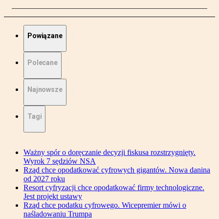
Powiązane
Polecane
Najnowsze
Tagi
Ważny spór o doręczanie decyzji fiskusa rozstrzygnięty.
Wyrok 7 sędziów NSA
Rząd chce opodatkować cyfrowych gigantów. Nowa danina
od 2027 roku
Resort cyfryzacji chce opodatkować firmy technologiczne.
Jest projekt ustawy
Rząd chce podatku cyfrowego. Wicepremier mówi o
naśladowaniu Trumpa