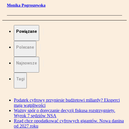
Monika Pogroszewska
Powiązane
Polecane
Najnowsze
Tagi
Podatek cyfrowy przyniesie budżetowi miliardy? Eksperci
mają wątpliwości
Ważny spór o doręczanie decyzji fiskusa rozstrzygnięty.
Wyrok 7 sędziów NSA
Rząd chce opodatkować cyfrowych gigantów. Nowa danina
od 2027 roku