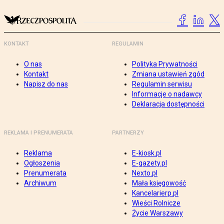
KONTAKT
REGULAMIN
O nas
Polityka Prywatności
Kontakt
Zmiana ustawień zgód
Napisz do nas
Regulamin serwisu
Informacje o nadawcy
Deklaracja dostępności
REKLAMA I PRENUMERATA
PARTNERZY
Reklama
E-kiosk.pl
Ogłoszenia
E-gazety.pl
Prenumerata
Nexto.pl
Archiwum
Mała księgowość
Kancelarierp.pl
Wieści Rolnicze
Życie Warszawy