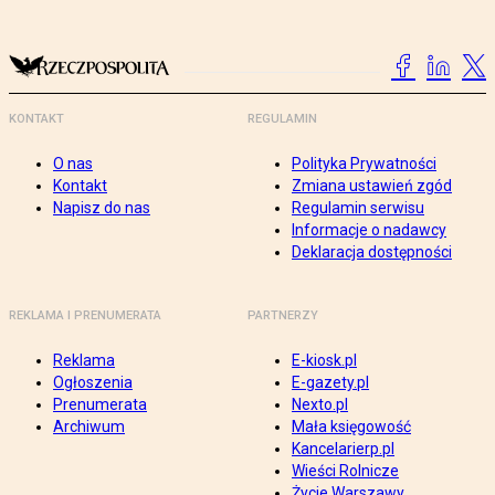
KONTAKT
REGULAMIN
O nas
Polityka Prywatności
Kontakt
Zmiana ustawień zgód
Napisz do nas
Regulamin serwisu
Informacje o nadawcy
Deklaracja dostępności
REKLAMA I PRENUMERATA
PARTNERZY
Reklama
E-kiosk.pl
Ogłoszenia
E-gazety.pl
Prenumerata
Nexto.pl
Archiwum
Mała księgowość
Kancelarierp.pl
Wieści Rolnicze
Życie Warszawy