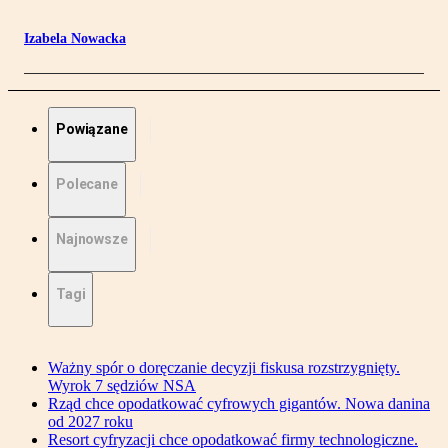
Izabela Nowacka
Powiązane
Polecane
Najnowsze
Tagi
Ważny spór o doręczanie decyzji fiskusa rozstrzygnięty.
Wyrok 7 sędziów NSA
Rząd chce opodatkować cyfrowych gigantów. Nowa danina
od 2027 roku
Resort cyfryzacji chce opodatkować firmy technologiczne.