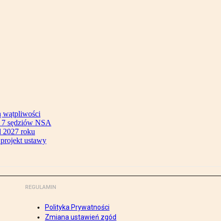
ą wątpliwości
ok 7 sędziów NSA
 2027 roku
 projekt ustawy
REGULAMIN
Polityka Prywatności
Zmiana ustawień zgód