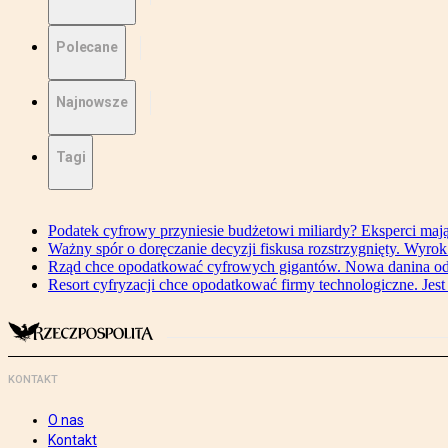
Polecane
Najnowsze
Tagi
Podatek cyfrowy przyniesie budżetowi miliardy? Eksperci maj
Ważny spór o doręczanie decyzji fiskusa rozstrzygnięty. Wyr
Rząd chce opodatkować cyfrowych gigantów. Nowa danina od
Resort cyfryzacji chce opodatkować firmy technologiczne. Jest
KONTAKT
O nas
Kontakt