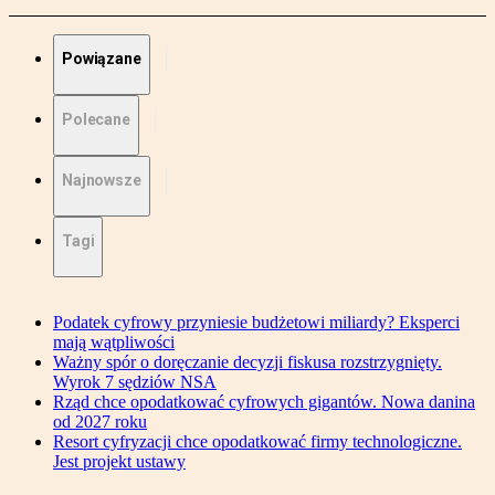
Powiązane
Polecane
Najnowsze
Tagi
Podatek cyfrowy przyniesie budżetowi miliardy? Eksperci
mają wątpliwości
Ważny spór o doręczanie decyzji fiskusa rozstrzygnięty.
Wyrok 7 sędziów NSA
Rząd chce opodatkować cyfrowych gigantów. Nowa danina
od 2027 roku
Resort cyfryzacji chce opodatkować firmy technologiczne.
Jest projekt ustawy