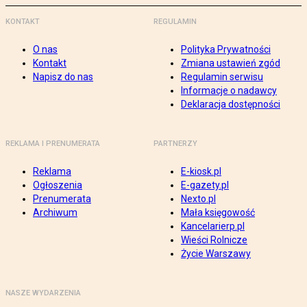
KONTAKT
REGULAMIN
O nas
Polityka Prywatności
Kontakt
Zmiana ustawień zgód
Napisz do nas
Regulamin serwisu
Informacje o nadawcy
Deklaracja dostępności
REKLAMA I PRENUMERATA
PARTNERZY
Reklama
E-kiosk.pl
Ogłoszenia
E-gazety.pl
Prenumerata
Nexto.pl
Archiwum
Mała księgowość
Kancelarierp.pl
Wieści Rolnicze
Życie Warszawy
NASZE WYDARZENIA