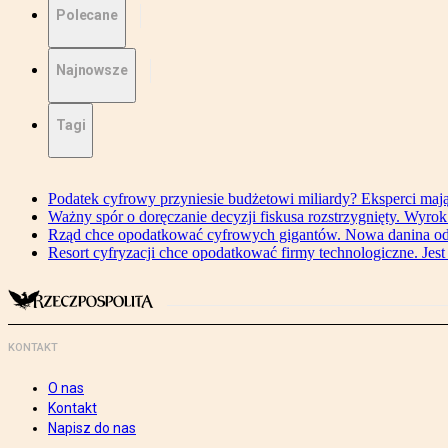
Polecane
Najnowsze
Tagi
Podatek cyfrowy przyniesie budżetowi miliardy? Eksperci maj
Ważny spór o doręczanie decyzji fiskusa rozstrzygnięty. Wyr
Rząd chce opodatkować cyfrowych gigantów. Nowa danina od
Resort cyfryzacji chce opodatkować firmy technologiczne. Jest
KONTAKT
O nas
Kontakt
Napisz do nas