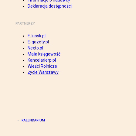
Informacje o nadawcy
Deklaracja dostępności
PARTNERZY
E-kiosk.pl
E-gazety.pl
Nexto.pl
Mała księgowość
Kancelarierp.pl
Wieści Rolnicze
Życie Warszawy
KALENDARIUM