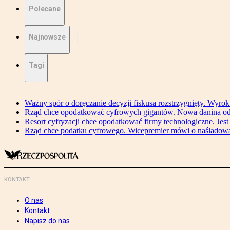
Polecane
Najnowsze
Tagi
Ważny spór o doręczanie decyzji fiskusa rozstrzygnięty. Wyr
Rząd chce opodatkować cyfrowych gigantów. Nowa danina od
Resort cyfryzacji chce opodatkować firmy technologiczne. Jest
Rząd chce podatku cyfrowego. Wicepremier mówi o naśladow
KONTAKT
O nas
Kontakt
Napisz do nas