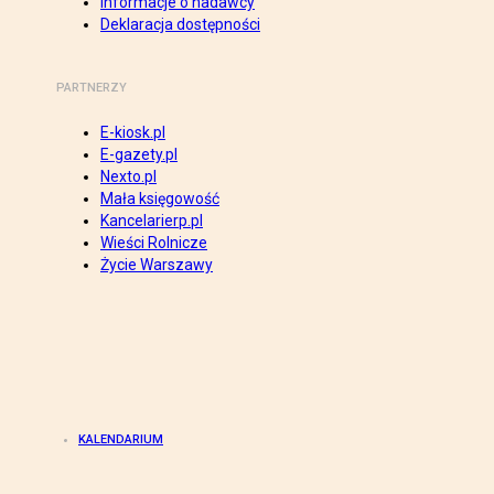
Informacje o nadawcy
Deklaracja dostępności
PARTNERZY
E-kiosk.pl
E-gazety.pl
Nexto.pl
Mała księgowość
Kancelarierp.pl
Wieści Rolnicze
Życie Warszawy
KALENDARIUM