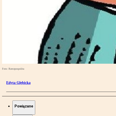
Foto: Rzeczpospolita
Edyta Głębicka
Powiązane