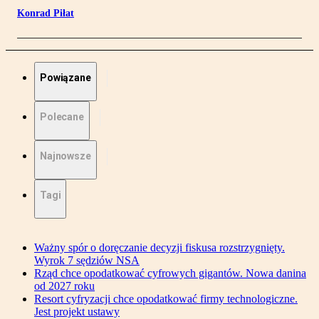
Konrad Piłat
Powiązane
Polecane
Najnowsze
Tagi
Ważny spór o doręczanie decyzji fiskusa rozstrzygnięty.
Wyrok 7 sędziów NSA
Rząd chce opodatkować cyfrowych gigantów. Nowa danina
od 2027 roku
Resort cyfryzacji chce opodatkować firmy technologiczne.
Jest projekt ustawy