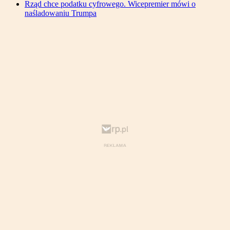
Rząd chce podatku cyfrowego. Wicepremier mówi o
naśladowaniu Trumpa