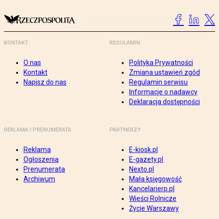
KONTAKT
REGULAMIN
O nas
Polityka Prywatności
Kontakt
Zmiana ustawień zgód
Napisz do nas
Regulamin serwisu
Informacje o nadawcy
Deklaracja dostępności
REKLAMA I PRENUMERATA
PARTNERZY
Reklama
E-kiosk.pl
Ogłoszenia
E-gazety.pl
Prenumerata
Nexto.pl
Archiwum
Mała księgowość
Kancelarierp.pl
Wieści Rolnicze
Życie Warszawy