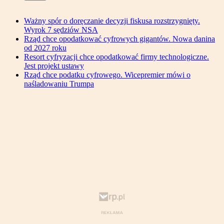
Ważny spór o doręczanie decyzji fiskusa rozstrzygnięty.
Wyrok 7 sędziów NSA
Rząd chce opodatkować cyfrowych gigantów. Nowa danina
od 2027 roku
Resort cyfryzacji chce opodatkować firmy technologiczne.
Jest projekt ustawy
Rząd chce podatku cyfrowego. Wicepremier mówi o
naśladowaniu Trumpa