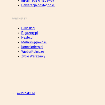
Informacje o nadawcy
Deklaracja dostępności
PARTNERZY
E-kiosk.pl
E-gazety.pl
Nexto.pl
Mała księgowość
Kancelarierp.pl
Wieści Rolnicze
Życie Warszawy
KALENDARIUM