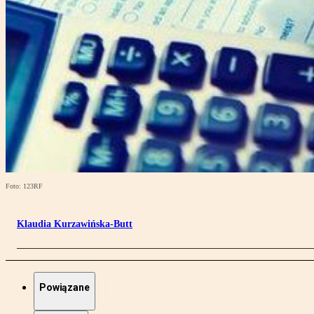
Foto: 123RF
Klaudia Kurzawińska-Butt
Powiązane