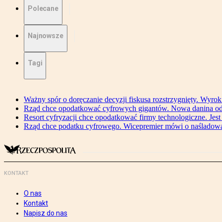
Polecane
Najnowsze
Tagi
Ważny spór o doręczanie decyzji fiskusa rozstrzygnięty. Wyr
Rząd chce opodatkować cyfrowych gigantów. Nowa danina od
Resort cyfryzacji chce opodatkować firmy technologiczne. Jest
Rząd chce podatku cyfrowego. Wicepremier mówi o naśladow
KONTAKT
O nas
Kontakt
Napisz do nas