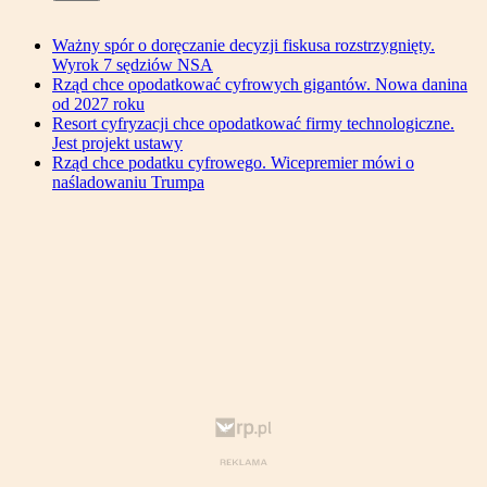
Ważny spór o doręczanie decyzji fiskusa rozstrzygnięty.
Wyrok 7 sędziów NSA
Rząd chce opodatkować cyfrowych gigantów. Nowa danina
od 2027 roku
Resort cyfryzacji chce opodatkować firmy technologiczne.
Jest projekt ustawy
Rząd chce podatku cyfrowego. Wicepremier mówi o
naśladowaniu Trumpa