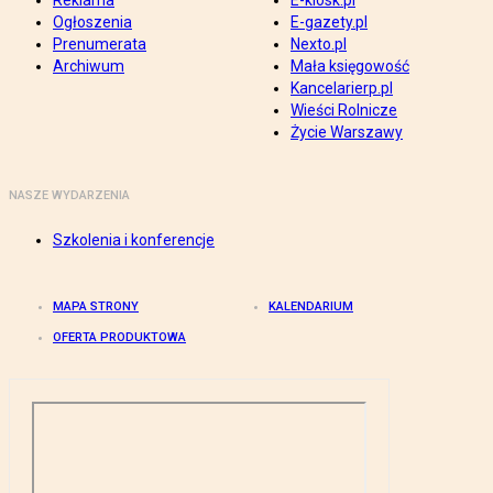
Reklama
E-kiosk.pl
Ogłoszenia
E-gazety.pl
Prenumerata
Nexto.pl
Archiwum
Mała księgowość
Kancelarierp.pl
Wieści Rolnicze
Życie Warszawy
NASZE WYDARZENIA
Szkolenia i konferencje
MAPA STRONY
KALENDARIUM
OFERTA PRODUKTOWA