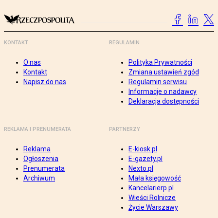
KONTAKT
REGULAMIN
O nas
Polityka Prywatności
Kontakt
Zmiana ustawień zgód
Napisz do nas
Regulamin serwisu
Informacje o nadawcy
Deklaracja dostępności
REKLAMA I PRENUMERATA
PARTNERZY
Reklama
E-kiosk.pl
Ogłoszenia
E-gazety.pl
Prenumerata
Nexto.pl
Archiwum
Mała księgowość
Kancelarierp.pl
Wieści Rolnicze
Życie Warszawy