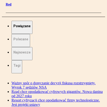
Red
Powiązane
Polecane
Najnowsze
Tagi
Ważny spór o doręczanie decyzji fiskusa rozstrzygnięty.
Wyrok 7 sędziów NSA
Rząd chce opodatkować cyfrowych gigantów. Nowa danina
od 2027 roku
Resort cyfryzacji chce opodatkować firmy technologiczne.
Jest projekt ustawy