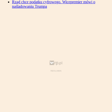
Rząd chce podatku cyfrowego. Wicepremier mówi o
naśladowaniu Trumpa