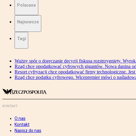
Polecane
Najnowsze
Tagi
Ważny spór o doręczanie decyzji fiskusa rozstrzygnięty. Wyr
Rząd chce opodatkować cyfrowych gigantów. Nowa danina od
Resort cyfryzacji chce opodatkować firmy technologiczne. Jest
Rząd chce podatku cyfrowego. Wicepremier mówi o naśladow
KONTAKT
O nas
Kontakt
Napisz do nas