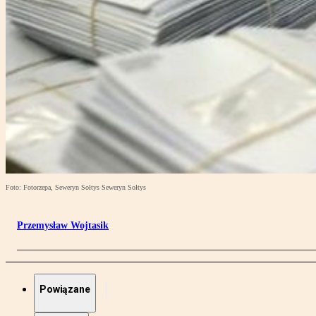
Foto: Fotorzepa, Seweryn Sołtys Seweryn Sołtys
Przemysław Wojtasik
Powiązane