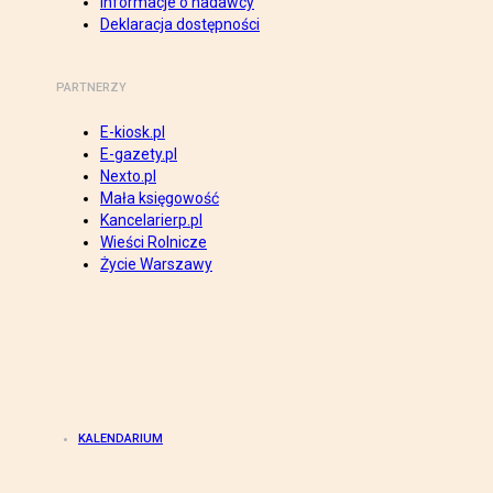
Informacje o nadawcy
Deklaracja dostępności
PARTNERZY
E-kiosk.pl
E-gazety.pl
Nexto.pl
Mała księgowość
Kancelarierp.pl
Wieści Rolnicze
Życie Warszawy
KALENDARIUM