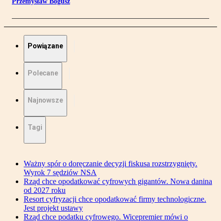
Przemysław Bogusz
Powiązane
Polecane
Najnowsze
Tagi
Ważny spór o doręczanie decyzji fiskusa rozstrzygnięty.
Wyrok 7 sędziów NSA
Rząd chce opodatkować cyfrowych gigantów. Nowa danina
od 2027 roku
Resort cyfryzacji chce opodatkować firmy technologiczne.
Jest projekt ustawy
Rząd chce podatku cyfrowego. Wicepremier mówi o