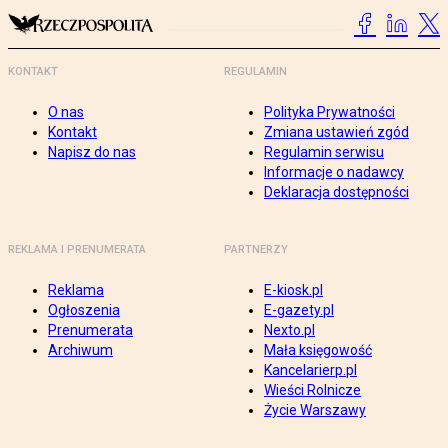
KONTAKT
REGULAMIN
O nas
Polityka Prywatności
Kontakt
Zmiana ustawień zgód
Napisz do nas
Regulamin serwisu
Informacje o nadawcy
Deklaracja dostępności
REKLAMA I PRENUMERATA
PARTNERZY
Reklama
E-kiosk.pl
Ogłoszenia
E-gazety.pl
Prenumerata
Nexto.pl
Archiwum
Mała księgowość
Kancelarierp.pl
Wieści Rolnicze
Życie Warszawy