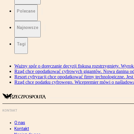
Polecane
Najnowsze
Tagi
Ważny spór o doręczanie decyzji fiskusa rozstrzygnięty. Wyr
Rząd chce opodatkować cyfrowych gigantów. Nowa danina od
Resort cyfryzacji chce opodatkować firmy technologiczne. Jest
Rząd chce podatku cyfrowego. Wicepremier mówi o naśladow
KONTAKT
O nas
Kontakt