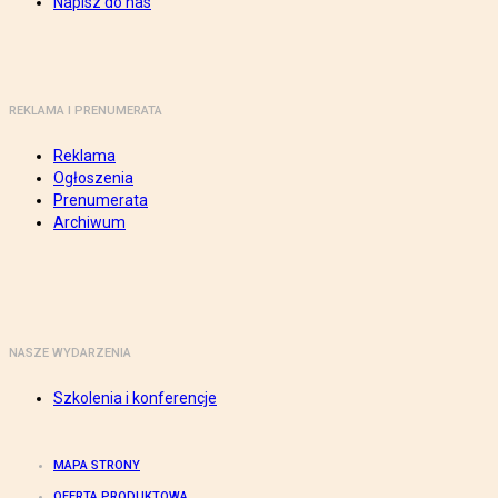
Napisz do nas
REKLAMA I PRENUMERATA
Reklama
Ogłoszenia
Prenumerata
Archiwum
NASZE WYDARZENIA
Szkolenia i konferencje
MAPA STRONY
OFERTA PRODUKTOWA