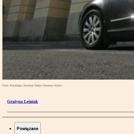
Foto: Fotorzepa, Seweryn Sołtys Seweryn Sołtys
Grażyna Leśniak
Powiązane