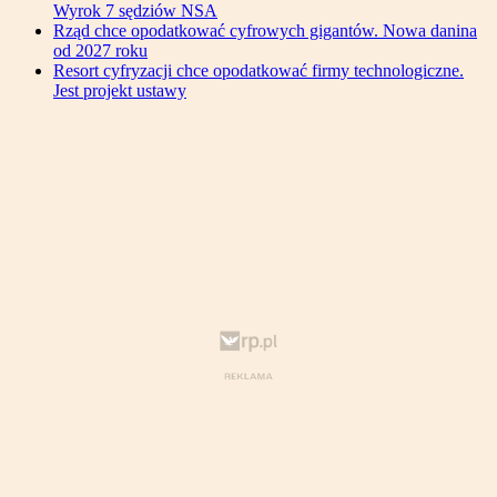
Wyrok 7 sędziów NSA
Rząd chce opodatkować cyfrowych gigantów. Nowa danina
od 2027 roku
Resort cyfryzacji chce opodatkować firmy technologiczne.
Jest projekt ustawy