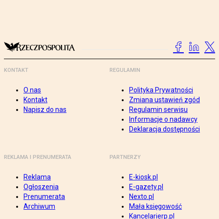
KONTAKT
REGULAMIN
O nas
Polityka Prywatności
Kontakt
Zmiana ustawień zgód
Napisz do nas
Regulamin serwisu
Informacje o nadawcy
Deklaracja dostępności
REKLAMA I PRENUMERATA
PARTNERZY
Reklama
E-kiosk.pl
Ogłoszenia
E-gazety.pl
Prenumerata
Nexto.pl
Archiwum
Mała księgowość
Kancelarierp.pl