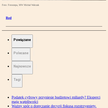
Foto: Fotorzepa, MW Michał Walczak
Red
Powiązane
Polecane
Najnowsze
Tagi
Podatek cyfrowy przyniesie budżetowi miliardy? Eksperci
mają wątpliwości
Ważny spór o doręczanie decyzji fiskusa rozstrzygnięty.