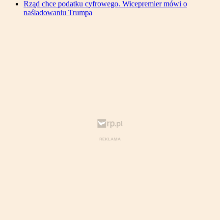
Rząd chce podatku cyfrowego. Wicepremier mówi o
naśladowaniu Trumpa