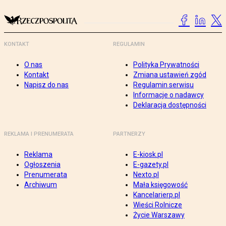
KONTAKT
REGULAMIN
O nas
Polityka Prywatności
Kontakt
Zmiana ustawień zgód
Napisz do nas
Regulamin serwisu
Informacje o nadawcy
Deklaracja dostępności
REKLAMA I PRENUMERATA
PARTNERZY
Reklama
E-kiosk.pl
Ogłoszenia
E-gazety.pl
Prenumerata
Nexto.pl
Archiwum
Mała księgowość
Kancelarierp.pl
Wieści Rolnicze
Życie Warszawy