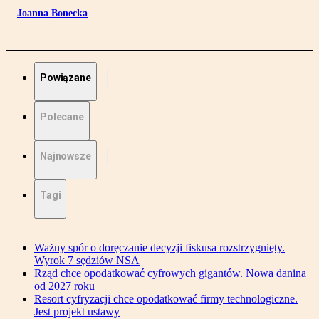
Joanna Bonecka
Powiązane
Polecane
Najnowsze
Tagi
Ważny spór o doręczanie decyzji fiskusa rozstrzygnięty.
Wyrok 7 sędziów NSA
Rząd chce opodatkować cyfrowych gigantów. Nowa danina
od 2027 roku
Resort cyfryzacji chce opodatkować firmy technologiczne.
Jest projekt ustawy