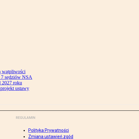
ą wątpliwości
ok 7 sędziów NSA
 2027 roku
 projekt ustawy
REGULAMIN
Polityka Prywatności
Zmiana ustawień zgód