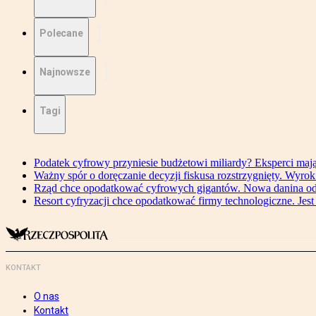
Polecane
Najnowsze
Tagi
Podatek cyfrowy przyniesie budżetowi miliardy? Eksperci maj
Ważny spór o doręczanie decyzji fiskusa rozstrzygnięty. Wyr
Rząd chce opodatkować cyfrowych gigantów. Nowa danina od
Resort cyfryzacji chce opodatkować firmy technologiczne. Jest
KONTAKT
O nas
Kontakt