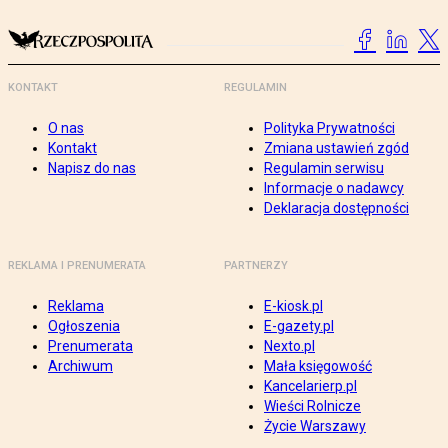
KONTAKT
REGULAMIN
O nas
Polityka Prywatności
Kontakt
Zmiana ustawień zgód
Napisz do nas
Regulamin serwisu
Informacje o nadawcy
Deklaracja dostępności
REKLAMA I PRENUMERATA
PARTNERZY
Reklama
E-kiosk.pl
Ogłoszenia
E-gazety.pl
Prenumerata
Nexto.pl
Archiwum
Mała księgowość
Kancelarierp.pl
Wieści Rolnicze
Życie Warszawy