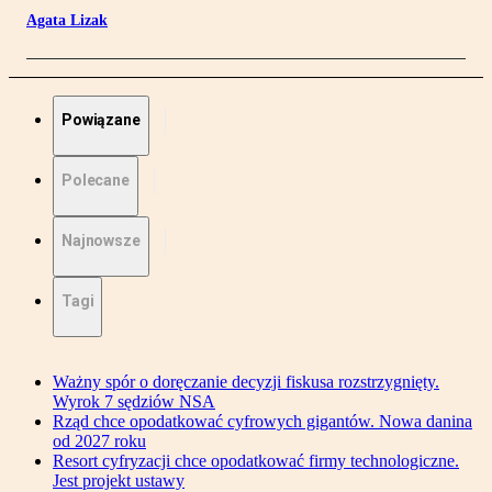
Agata Lizak
Powiązane
Polecane
Najnowsze
Tagi
Ważny spór o doręczanie decyzji fiskusa rozstrzygnięty.
Wyrok 7 sędziów NSA
Rząd chce opodatkować cyfrowych gigantów. Nowa danina
od 2027 roku
Resort cyfryzacji chce opodatkować firmy technologiczne.
Jest projekt ustawy