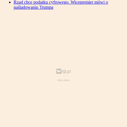
Rząd chce podatku cyfrowego. Wicepremier mówi o
naśladowaniu Trumpa