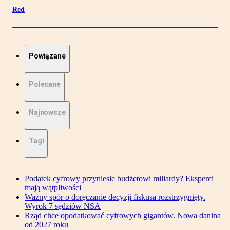
Red
Powiązane
Polecane
Najnowsze
Tagi
Podatek cyfrowy przyniesie budżetowi miliardy? Eksperci
mają wątpliwości
Ważny spór o doręczanie decyzji fiskusa rozstrzygnięty.
Wyrok 7 sędziów NSA
Rząd chce opodatkować cyfrowych gigantów. Nowa danina
od 2027 roku