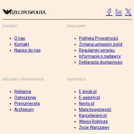
KONTAKT
REGULAMIN
O nas
Polityka Prywatności
Kontakt
Zmiana ustawień zgód
Napisz do nas
Regulamin serwisu
Informacje o nadawcy
Deklaracja dostępności
REKLAMA I PRENUMERATA
PARTNERZY
Reklama
E-kiosk.pl
Ogłoszenia
E-gazety.pl
Prenumerata
Nexto.pl
Archiwum
Mała księgowość
Kancelarierp.pl
Wieści Rolnicze
Życie Warszawy