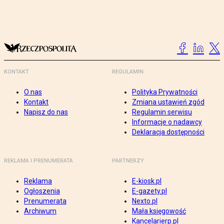
KONTAKT
REGULAMIN
O nas
Polityka Prywatności
Kontakt
Zmiana ustawień zgód
Napisz do nas
Regulamin serwisu
Informacje o nadawcy
Deklaracja dostępności
REKLAMA I PRENUMERATA
PARTNERZY
Reklama
E-kiosk.pl
Ogłoszenia
E-gazety.pl
Prenumerata
Nexto.pl
Archiwum
Mała księgowość
Kancelarierp.pl