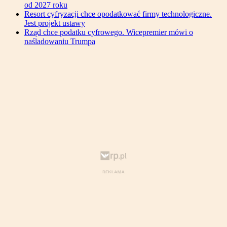
od 2027 roku
Resort cyfryzacji chce opodatkować firmy technologiczne.
Jest projekt ustawy
Rząd chce podatku cyfrowego. Wicepremier mówi o
naśladowaniu Trumpa