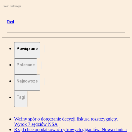
Foto: Fotorzepa
Red
Powiązane
Polecane
Najnowsze
Tagi
Ważny spór o doręczanie decyzji fiskusa rozstrzygnięty.
Wyrok 7 sędziów NSA
Rząd chce opodatkować cyfrowych gigantów. Nowa danina