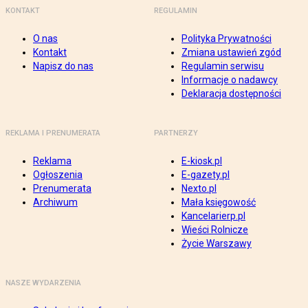
KONTAKT
REGULAMIN
O nas
Polityka Prywatności
Kontakt
Zmiana ustawień zgód
Napisz do nas
Regulamin serwisu
Informacje o nadawcy
Deklaracja dostępności
REKLAMA I PRENUMERATA
PARTNERZY
Reklama
E-kiosk.pl
Ogłoszenia
E-gazety.pl
Prenumerata
Nexto.pl
Archiwum
Mała księgowość
Kancelarierp.pl
Wieści Rolnicze
Życie Warszawy
NASZE WYDARZENIA