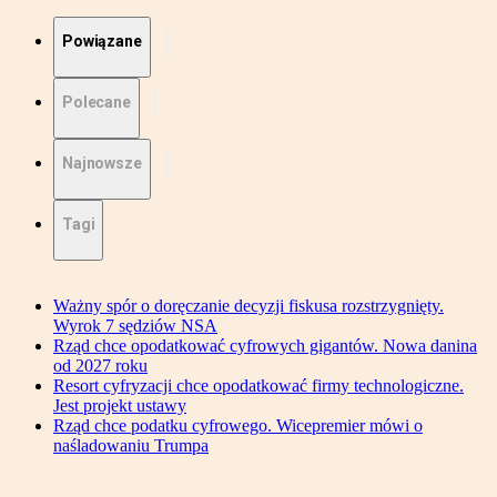
Powiązane
Polecane
Najnowsze
Tagi
Ważny spór o doręczanie decyzji fiskusa rozstrzygnięty.
Wyrok 7 sędziów NSA
Rząd chce opodatkować cyfrowych gigantów. Nowa danina
od 2027 roku
Resort cyfryzacji chce opodatkować firmy technologiczne.
Jest projekt ustawy
Rząd chce podatku cyfrowego. Wicepremier mówi o
naśladowaniu Trumpa