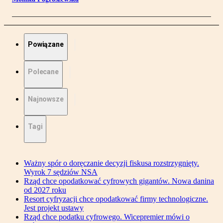
Powiązane
Polecane
Najnowsze
Tagi
Ważny spór o doręczanie decyzji fiskusa rozstrzygnięty.
Wyrok 7 sędziów NSA
Rząd chce opodatkować cyfrowych gigantów. Nowa danina
od 2027 roku
Resort cyfryzacji chce opodatkować firmy technologiczne.
Jest projekt ustawy
Rząd chce podatku cyfrowego. Wicepremier mówi o