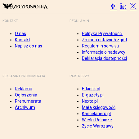
KONTAKT
REGULAMIN
O nas
Polityka Prywatności
Kontakt
Zmiana ustawień zgód
Napisz do nas
Regulamin serwisu
Informacje o nadawcy
Deklaracja dostępności
REKLAMA I PRENUMERATA
PARTNERZY
Reklama
E-kiosk.pl
Ogłoszenia
E-gazety.pl
Prenumerata
Nexto.pl
Archiwum
Mała księgowość
Kancelarierp.pl
Wieści Rolnicze
Życie Warszawy