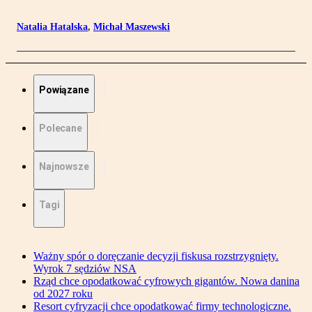
Natalia Hatalska
,
Michał Maszewski
Powiązane
Polecane
Najnowsze
Tagi
Ważny spór o doręczanie decyzji fiskusa rozstrzygnięty.
Wyrok 7 sędziów NSA
Rząd chce opodatkować cyfrowych gigantów. Nowa danina
od 2027 roku
Resort cyfryzacji chce opodatkować firmy technologiczne.