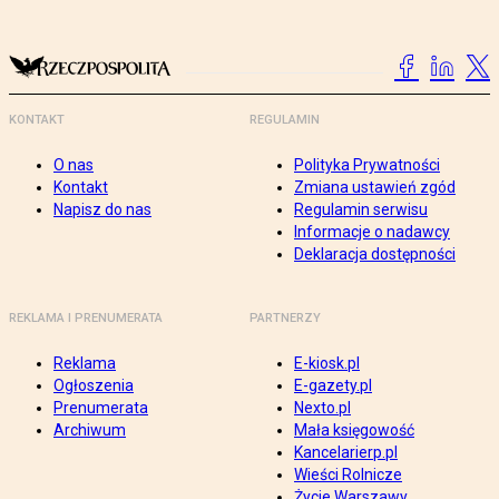
KONTAKT
REGULAMIN
O nas
Polityka Prywatności
Kontakt
Zmiana ustawień zgód
Napisz do nas
Regulamin serwisu
Informacje o nadawcy
Deklaracja dostępności
REKLAMA I PRENUMERATA
PARTNERZY
Reklama
E-kiosk.pl
Ogłoszenia
E-gazety.pl
Prenumerata
Nexto.pl
Archiwum
Mała księgowość
Kancelarierp.pl
Wieści Rolnicze
Życie Warszawy