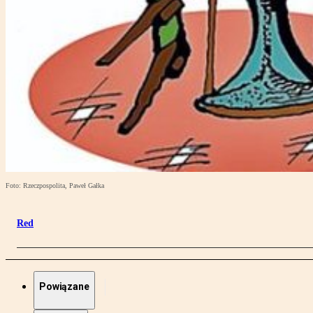
Foto: Rzeczpospolita, Paweł Gałka
Red
Powiązane