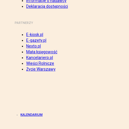
Informacje o nadawcy
Deklaracja dostępności
PARTNERZY
E-kiosk.pl
E-gazety.pl
Nexto.pl
Mała księgowość
Kancelarierp.pl
Wieści Rolnicze
Życie Warszawy
KALENDARIUM