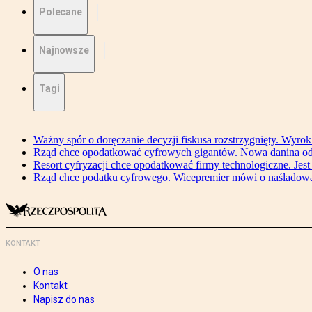
Polecane
Najnowsze
Tagi
Ważny spór o doręczanie decyzji fiskusa rozstrzygnięty. Wyr
Rząd chce opodatkować cyfrowych gigantów. Nowa danina od
Resort cyfryzacji chce opodatkować firmy technologiczne. Jest
Rząd chce podatku cyfrowego. Wicepremier mówi o naśladow
KONTAKT
O nas
Kontakt
Napisz do nas