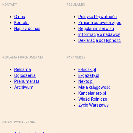
KONTAKT
REGULAMIN
O nas
Polityka Prywatności
Kontakt
Zmiana ustawień zgód
Napisz do nas
Regulamin serwisu
Informacje o nadawcy
Deklaracja dostępności
REKLAMA I PRENUMERATA
PARTNERZY
Reklama
E-kiosk.pl
Ogłoszenia
E-gazety.pl
Prenumerata
Nexto.pl
Archiwum
Mała księgowość
Kancelarierp.pl
Wieści Rolnicze
Życie Warszawy
NASZE WYDARZENIA