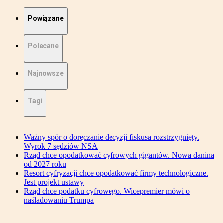
Powiązane
Polecane
Najnowsze
Tagi
Ważny spór o doręczanie decyzji fiskusa rozstrzygnięty.
Wyrok 7 sędziów NSA
Rząd chce opodatkować cyfrowych gigantów. Nowa danina
od 2027 roku
Resort cyfryzacji chce opodatkować firmy technologiczne.
Jest projekt ustawy
Rząd chce podatku cyfrowego. Wicepremier mówi o
naśladowaniu Trumpa