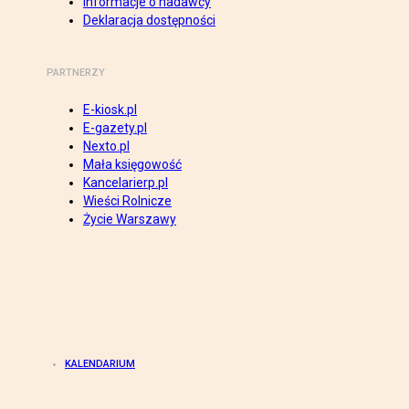
Informacje o nadawcy
Deklaracja dostępności
PARTNERZY
E-kiosk.pl
E-gazety.pl
Nexto.pl
Mała księgowość
Kancelarierp.pl
Wieści Rolnicze
Życie Warszawy
KALENDARIUM