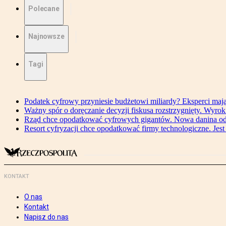
Polecane
Najnowsze
Tagi
Podatek cyfrowy przyniesie budżetowi miliardy? Eksperci maj
Ważny spór o doręczanie decyzji fiskusa rozstrzygnięty. Wyr
Rząd chce opodatkować cyfrowych gigantów. Nowa danina od
Resort cyfryzacji chce opodatkować firmy technologiczne. Jest
KONTAKT
O nas
Kontakt
Napisz do nas