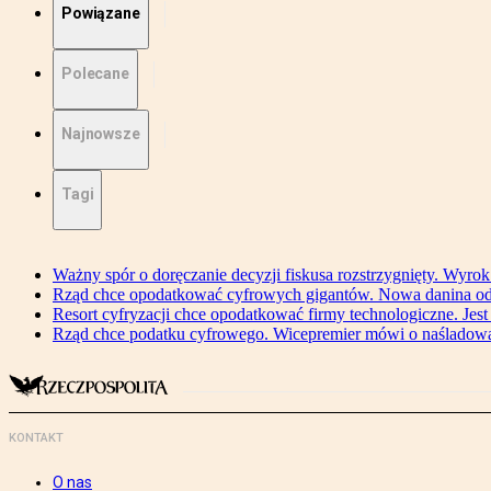
Powiązane
Polecane
Najnowsze
Tagi
Ważny spór o doręczanie decyzji fiskusa rozstrzygnięty. Wyr
Rząd chce opodatkować cyfrowych gigantów. Nowa danina od
Resort cyfryzacji chce opodatkować firmy technologiczne. Jest
Rząd chce podatku cyfrowego. Wicepremier mówi o naśladow
KONTAKT
O nas