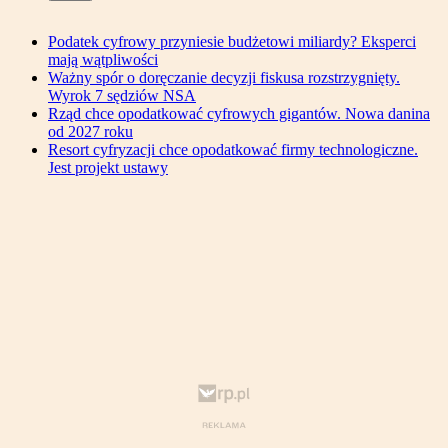
Podatek cyfrowy przyniesie budżetowi miliardy? Eksperci
mają wątpliwości
Ważny spór o doręczanie decyzji fiskusa rozstrzygnięty.
Wyrok 7 sędziów NSA
Rząd chce opodatkować cyfrowych gigantów. Nowa danina
od 2027 roku
Resort cyfryzacji chce opodatkować firmy technologiczne.
Jest projekt ustawy