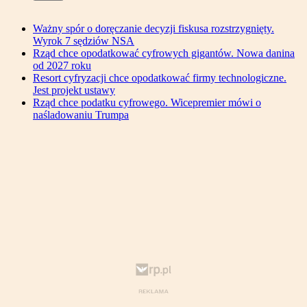
Ważny spór o doręczanie decyzji fiskusa rozstrzygnięty.
Wyrok 7 sędziów NSA
Rząd chce opodatkować cyfrowych gigantów. Nowa danina
od 2027 roku
Resort cyfryzacji chce opodatkować firmy technologiczne.
Jest projekt ustawy
Rząd chce podatku cyfrowego. Wicepremier mówi o
naśladowaniu Trumpa