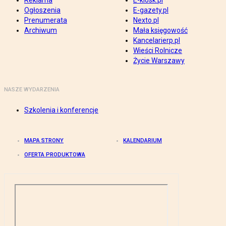
Reklama
E-kiosk.pl
Ogłoszenia
E-gazety.pl
Prenumerata
Nexto.pl
Archiwum
Mała księgowość
Kancelarierp.pl
Wieści Rolnicze
Życie Warszawy
NASZE WYDARZENIA
Szkolenia i konferencje
MAPA STRONY
KALENDARIUM
OFERTA PRODUKTOWA