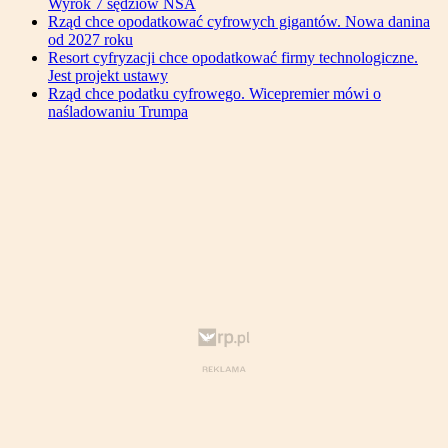
Wyrok 7 sędziów NSA
Rząd chce opodatkować cyfrowych gigantów. Nowa danina
od 2027 roku
Resort cyfryzacji chce opodatkować firmy technologiczne.
Jest projekt ustawy
Rząd chce podatku cyfrowego. Wicepremier mówi o
naśladowaniu Trumpa