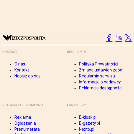
KONTAKT
REGULAMIN
O nas
Polityka Prywatności
Kontakt
Zmiana ustawień zgód
Napisz do nas
Regulamin serwisu
Informacje o nadawcy
Deklaracja dostępności
REKLAMA I PRENUMERATA
PARTNERZY
Reklama
E-kiosk.pl
Ogłoszenia
E-gazety.pl
Prenumerata
Nexto.pl