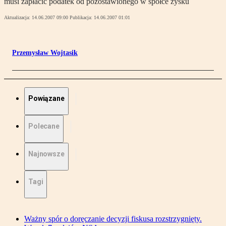
musi zapłacić podatek od pozostawionego w spółce zysku
Aktualizacja:
14.06.2007 09:00
Publikacja:
14.06.2007 01:01
Przemysław Wojtasik
Powiązane
Polecane
Najnowsze
Tagi
Ważny spór o doręczanie decyzji fiskusa rozstrzygnięty.