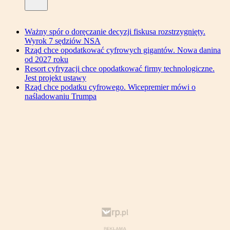
Ważny spór o doręczanie decyzji fiskusa rozstrzygnięty.
Wyrok 7 sędziów NSA
Rząd chce opodatkować cyfrowych gigantów. Nowa danina
od 2027 roku
Resort cyfryzacji chce opodatkować firmy technologiczne.
Jest projekt ustawy
Rząd chce podatku cyfrowego. Wicepremier mówi o
naśladowaniu Trumpa