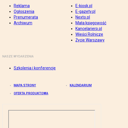
Reklama
E-kiosk.pl
Ogłoszenia
E-gazety.pl
Prenumerata
Nexto.pl
Archiwum
Mała księgowość
Kancelarierp.pl
Wieści Rolnicze
Życie Warszawy
NASZE WYDARZENIA
Szkolenia i konferencje
MAPA STRONY
KALENDARIUM
OFERTA PRODUKTOWA