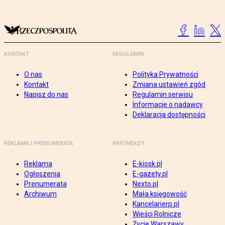
KONTAKT
REGULAMIN
O nas
Polityka Prywatności
Kontakt
Zmiana ustawień zgód
Napisz do nas
Regulamin serwisu
Informacje o nadawcy
Deklaracja dostępności
REKLAMA I PRENUMERATA
PARTNERZY
Reklama
E-kiosk.pl
Ogłoszenia
E-gazety.pl
Prenumerata
Nexto.pl
Archiwum
Mała księgowość
Kancelarierp.pl
Wieści Rolnicze
Życie Warszawy