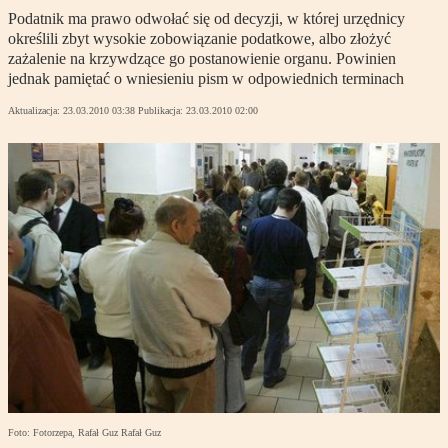
Podatnik ma prawo odwołać się od decyzji, w której urzędnicy
określili zbyt wysokie zobowiązanie podatkowe, albo złożyć
zażalenie na krzywdzące go postanowienie organu. Powinien
jednak pamiętać o wniesieniu pism w odpowiednich terminach
Aktualizacja:
23.03.2010 03:38
Publikacja:
23.03.2010 02:00
Foto: Fotorzepa, Rafał Guz Rafał Guz