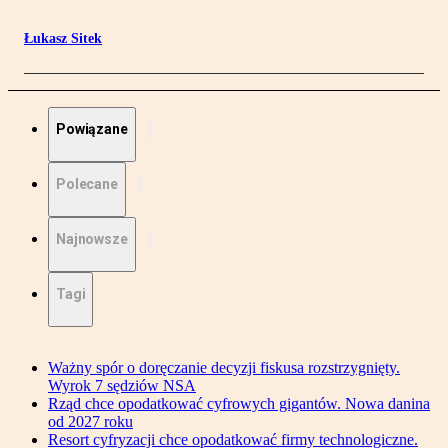
Łukasz Sitek
Powiązane
Polecane
Najnowsze
Tagi
Ważny spór o doręczanie decyzji fiskusa rozstrzygnięty.
Wyrok 7 sędziów NSA
Rząd chce opodatkować cyfrowych gigantów. Nowa danina
od 2027 roku
Resort cyfryzacji chce opodatkować firmy technologiczne.