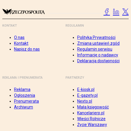
KONTAKT
REGULAMIN
O nas
Polityka Prywatności
Kontakt
Zmiana ustawień zgód
Napisz do nas
Regulamin serwisu
Informacje o nadawcy
Deklaracja dostępności
REKLAMA I PRENUMERATA
PARTNERZY
Reklama
E-kiosk.pl
Ogłoszenia
E-gazety.pl
Prenumerata
Nexto.pl
Archiwum
Mała księgowość
Kancelarierp.pl
Wieści Rolnicze
Życie Warszawy