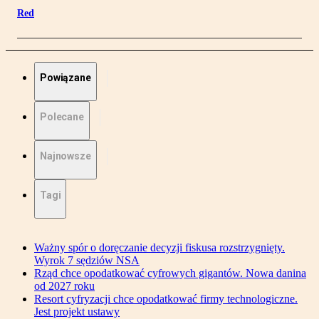
Red
Powiązane
Polecane
Najnowsze
Tagi
Ważny spór o doręczanie decyzji fiskusa rozstrzygnięty.
Wyrok 7 sędziów NSA
Rząd chce opodatkować cyfrowych gigantów. Nowa danina
od 2027 roku
Resort cyfryzacji chce opodatkować firmy technologiczne.
Jest projekt ustawy