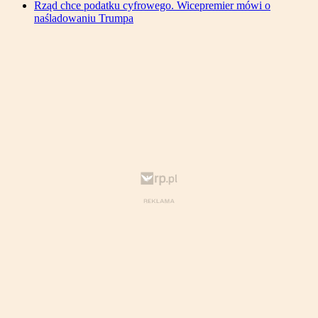
Rząd chce podatku cyfrowego. Wicepremier mówi o
naśladowaniu Trumpa