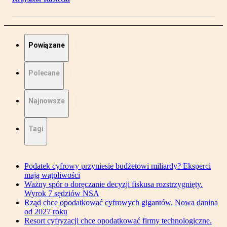
Powiązane
Polecane
Najnowsze
Tagi
Podatek cyfrowy przyniesie budżetowi miliardy? Eksperci
mają wątpliwości
Ważny spór o doręczanie decyzji fiskusa rozstrzygnięty.
Wyrok 7 sędziów NSA
Rząd chce opodatkować cyfrowych gigantów. Nowa danina
od 2027 roku
Resort cyfryzacji chce opodatkować firmy technologiczne.