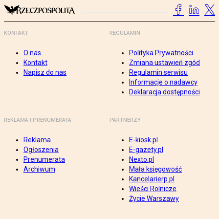
KONTAKT
REGULAMIN
O nas
Polityka Prywatności
Kontakt
Zmiana ustawień zgód
Napisz do nas
Regulamin serwisu
Informacje o nadawcy
Deklaracja dostępności
REKLAMA I PRENUMERATA
PARTNERZY
Reklama
E-kiosk.pl
Ogłoszenia
E-gazety.pl
Prenumerata
Nexto.pl
Archiwum
Mała księgowość
Kancelarierp.pl
Wieści Rolnicze
Życie Warszawy