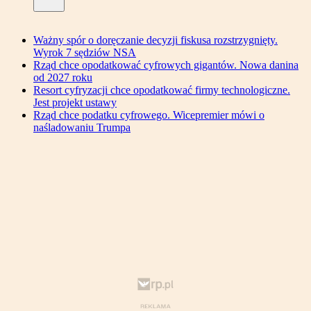
Ważny spór o doręczanie decyzji fiskusa rozstrzygnięty.
Wyrok 7 sędziów NSA
Rząd chce opodatkować cyfrowych gigantów. Nowa danina
od 2027 roku
Resort cyfryzacji chce opodatkować firmy technologiczne.
Jest projekt ustawy
Rząd chce podatku cyfrowego. Wicepremier mówi o
naśladowaniu Trumpa