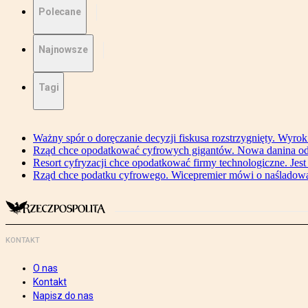
Polecane
Najnowsze
Tagi
Ważny spór o doręczanie decyzji fiskusa rozstrzygnięty. Wyr
Rząd chce opodatkować cyfrowych gigantów. Nowa danina od
Resort cyfryzacji chce opodatkować firmy technologiczne. Jest
Rząd chce podatku cyfrowego. Wicepremier mówi o naśladow
KONTAKT
O nas
Kontakt
Napisz do nas