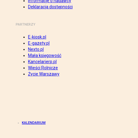
Informacje o nadawcy
Deklaracja dostępności
PARTNERZY
E-kiosk.pl
E-gazety.pl
Nexto.pl
Mała księgowość
Kancelarierp.pl
Wieści Rolnicze
Życie Warszawy
KALENDARIUM