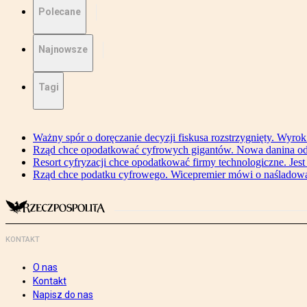
Polecane
Najnowsze
Tagi
Ważny spór o doręczanie decyzji fiskusa rozstrzygnięty. Wyr
Rząd chce opodatkować cyfrowych gigantów. Nowa danina od
Resort cyfryzacji chce opodatkować firmy technologiczne. Jest
Rząd chce podatku cyfrowego. Wicepremier mówi o naśladow
KONTAKT
O nas
Kontakt
Napisz do nas