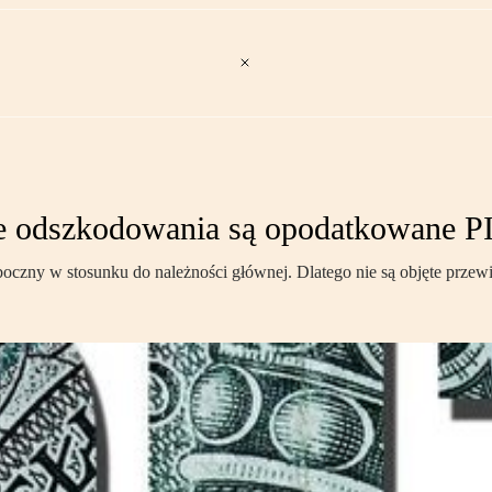
ie odszkodowania są opodatkowane P
czny w stosunku do należności głównej. Dlatego nie są objęte przewi