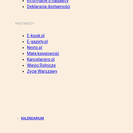
Informacje o nadawcy
Deklaracja dostępności
PARTNERZY
E-kiosk.pl
E-gazety.pl
Nexto.pl
Mała księgowość
Kancelarierp.pl
Wieści Rolnicze
Życie Warszawy
KALENDARIUM