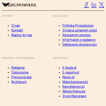
KONTAKT
REGULAMIN
O nas
Polityka Prywatności
Kontakt
Zmiana ustawień zgód
Napisz do nas
Regulamin serwisu
Informacje o nadawcy
Deklaracja dostępności
REKLAMA I PRENUMERATA
PARTNERZY
Reklama
E-kiosk.pl
Ogłoszenia
E-gazety.pl
Prenumerata
Nexto.pl
Archiwum
Mała księgowość
Kancelarierp.pl
Wieści Rolnicze
Życie Warszawy