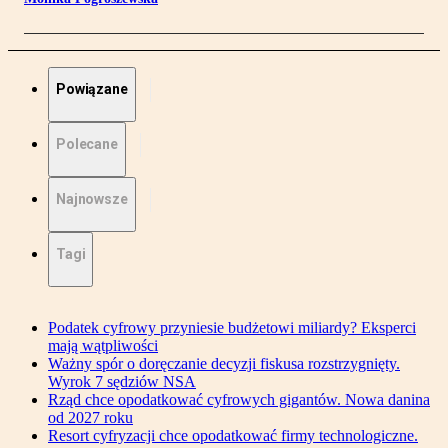
Powiązane
Polecane
Najnowsze
Tagi
Podatek cyfrowy przyniesie budżetowi miliardy? Eksperci
mają wątpliwości
Ważny spór o doręczanie decyzji fiskusa rozstrzygnięty.
Wyrok 7 sędziów NSA
Rząd chce opodatkować cyfrowych gigantów. Nowa danina
od 2027 roku
Resort cyfryzacji chce opodatkować firmy technologiczne.