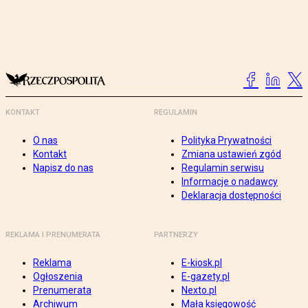
KONTAKT
REGULAMIN
O nas
Polityka Prywatności
Kontakt
Zmiana ustawień zgód
Napisz do nas
Regulamin serwisu
Informacje o nadawcy
Deklaracja dostępności
REKLAMA I PRENUMERATA
PARTNERZY
Reklama
E-kiosk.pl
Ogłoszenia
E-gazety.pl
Prenumerata
Nexto.pl
Archiwum
Mała księgowość