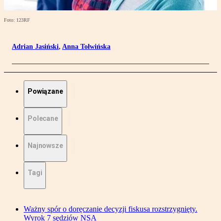
Foto: 123RF
Adrian Jasiński
,
Anna Tołwińska
Powiązane
Polecane
Najnowsze
Tagi
Ważny spór o doręczanie decyzji fiskusa rozstrzygnięty.
Wyrok 7 sędziów NSA