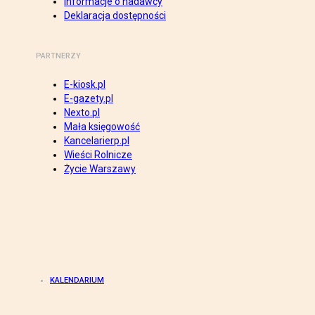
Informacje o nadawcy
Deklaracja dostępności
PARTNERZY
E-kiosk.pl
E-gazety.pl
Nexto.pl
Mała księgowość
Kancelarierp.pl
Wieści Rolnicze
Życie Warszawy
KALENDARIUM