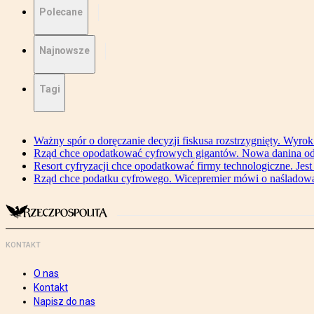
Polecane
Najnowsze
Tagi
Ważny spór o doręczanie decyzji fiskusa rozstrzygnięty. Wyr
Rząd chce opodatkować cyfrowych gigantów. Nowa danina od
Resort cyfryzacji chce opodatkować firmy technologiczne. Jest
Rząd chce podatku cyfrowego. Wicepremier mówi o naśladow
KONTAKT
O nas
Kontakt
Napisz do nas