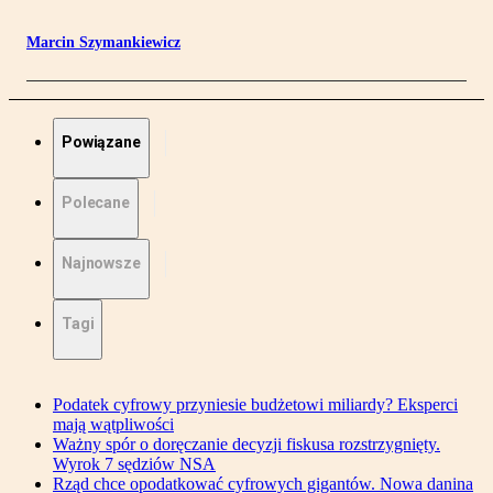
Marcin Szymankiewicz
Powiązane
Polecane
Najnowsze
Tagi
Podatek cyfrowy przyniesie budżetowi miliardy? Eksperci
mają wątpliwości
Ważny spór o doręczanie decyzji fiskusa rozstrzygnięty.
Wyrok 7 sędziów NSA
Rząd chce opodatkować cyfrowych gigantów. Nowa danina