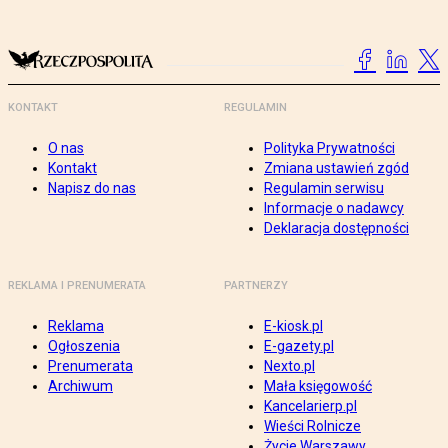
KONTAKT
REGULAMIN
O nas
Polityka Prywatności
Kontakt
Zmiana ustawień zgód
Napisz do nas
Regulamin serwisu
Informacje o nadawcy
Deklaracja dostępności
REKLAMA I PRENUMERATA
PARTNERZY
Reklama
E-kiosk.pl
Ogłoszenia
E-gazety.pl
Prenumerata
Nexto.pl
Archiwum
Mała księgowość
Kancelarierp.pl
Wieści Rolnicze
Życie Warszawy