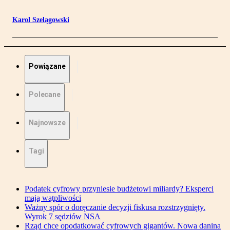
Karol Szelągowski
Powiązane
Polecane
Najnowsze
Tagi
Podatek cyfrowy przyniesie budżetowi miliardy? Eksperci
mają wątpliwości
Ważny spór o doręczanie decyzji fiskusa rozstrzygnięty.
Wyrok 7 sędziów NSA
Rząd chce opodatkować cyfrowych gigantów. Nowa danina