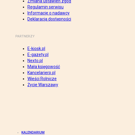
Zmiana ustawień zgód
Regulamin serwisu
Informacje o nadawcy
Deklaracja dostępności
PARTNERZY
E-kiosk.pl
E-gazety.pl
Nexto.pl
Mała księgowość
Kancelarierp.pl
Wieści Rolnicze
Życie Warszawy
KALENDARIUM