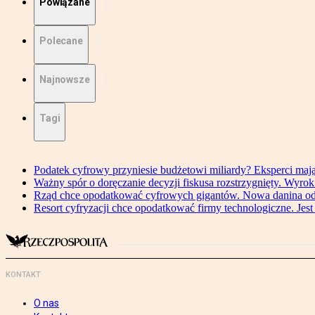
Powiązane
Polecane
Najnowsze
Tagi
Podatek cyfrowy przyniesie budżetowi miliardy? Eksperci maj
Ważny spór o doręczanie decyzji fiskusa rozstrzygnięty. Wyr
Rząd chce opodatkować cyfrowych gigantów. Nowa danina od
Resort cyfryzacji chce opodatkować firmy technologiczne. Jest
KONTAKT
O nas