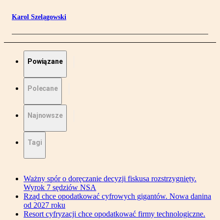
Karol Szelągowski
Powiązane
Polecane
Najnowsze
Tagi
Ważny spór o doręczanie decyzji fiskusa rozstrzygnięty.
Wyrok 7 sędziów NSA
Rząd chce opodatkować cyfrowych gigantów. Nowa danina
od 2027 roku
Resort cyfryzacji chce opodatkować firmy technologiczne.