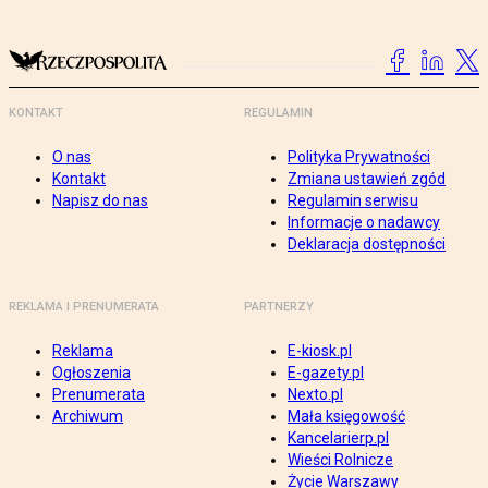
KONTAKT
REGULAMIN
O nas
Polityka Prywatności
Kontakt
Zmiana ustawień zgód
Napisz do nas
Regulamin serwisu
Informacje o nadawcy
Deklaracja dostępności
REKLAMA I PRENUMERATA
PARTNERZY
Reklama
E-kiosk.pl
Ogłoszenia
E-gazety.pl
Prenumerata
Nexto.pl
Archiwum
Mała księgowość
Kancelarierp.pl
Wieści Rolnicze
Życie Warszawy